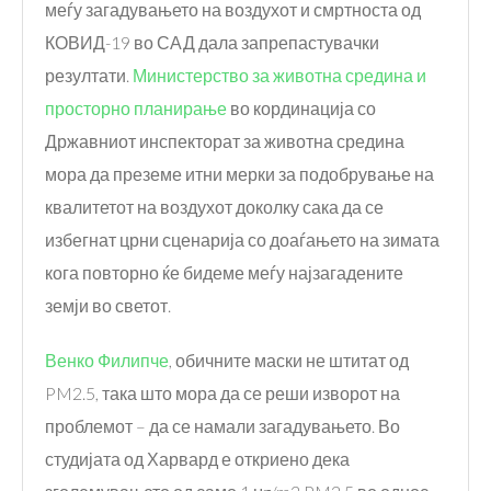
меѓу загадувањето на воздухот и смртноста од
КОВИД-19 во САД дала запрепастувачки
резултати.
Министерство за животна средина и
просторно планирање
во кординација со
Државниот инспекторат за животна средина
мора да преземе итни мерки за подобрување на
квалитетот на воздухот доколку сака да се
избегнат црни сценарија со доаѓањето на зимата
кога повторно ќе бидеме меѓу најзагадените
земји во светот.
Венко Филипче
, обичните маски не штитат од
PM2.5, така што мора да се реши изворот на
проблемот – да се намали загадувањето. Во
студијата од Харвард е откриено дека