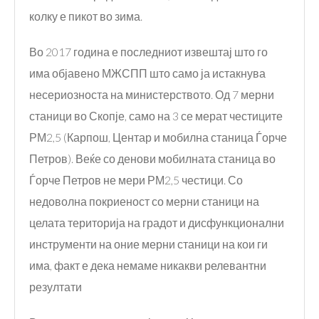
колку е пикот во зима.
Во 2017 година е последниот извештај што го
има објавено МЖСПП што само ја истакнува
несериозноста на министерството. Од 7 мерни
станици во Скопје, само на 3 се мерат честиците
РМ2,5 (Карпош, Центар и мобилна станица Ѓорче
Петров). Веќе со денови мобилната станица во
Ѓорче Петров не мери РМ2,5 честици. Со
недоволна покриеност со мерни станици на
целата територија на градот и дисфункционални
инструменти на оние мерни станици на кои ги
има, факт е дека немаме никакви релевантни
резултати