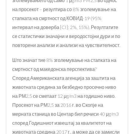
зголемувањето од само 1 μg/m3 PM2,5 во однос
на просекот – резултира со 8% зголемување на
стапката на смртност од КОВИД-19 (95%
интервал на доверба [CI]: 2%, 15%). Резултатите
се статистички значајни и веродостојни дури и по
повторени анализи и анализи на чувствителност.
Што значат тие 8% зголемување на стапката на
смртност од македонска перспектива?
Според Американската агенција за заштита на
животната средина за безбедно просечно ниво
на РМ2,5 се сметаат 12 μg/m3 на годишно ниво.
Просекот на РМ2,5 за 2016 г. во Скопје на
мерната станица во Центар бил речиси 40 μg/m3
според Годишниот извештај за квалитетот на
животната средина 2017 г., а може да се замисли