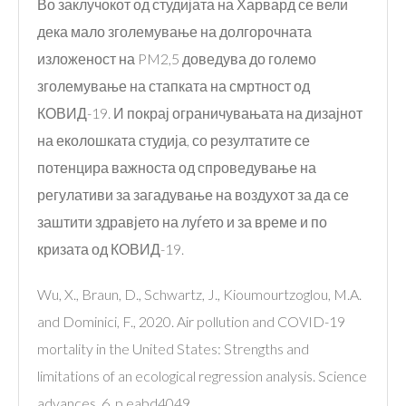
Во заклучокот од студијата на Харвард се вели
дека мало зголемување на долгорочната
изложеност на PM2,5 доведува до големо
зголемување на стапката на смртност од
КОВИД-19. И покрај ограничувањата на дизајнот
на еколошката студија, со резултатите се
потенцира важноста од спроведување на
регулативи за загадување на воздухот за да се
заштити здравјето на луѓето и за време и по
кризата од КОВИД-19.
Wu, X., Braun, D., Schwartz, J., Kioumourtzoglou, M.A.
and Dominici, F., 2020. Air pollution and COVID-19
mortality in the United States: Strengths and
limitations of an ecological regression analysis. Science
advances, 6, p.eabd4049.