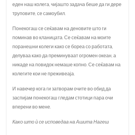
еден наш колега, чијашто задача беше да ги дере
труповите, се самоубил.
Понекогаш се сеќавам на деновите што ги
поминав во кланицата. Се сеќавам на моите
поранешни колеги како се бореа со работата,
делуваа како да преминуваат огромен океан, а
никаде на повидок немаше копно. Се сеќавам на
колегите кои не преживеаја.
И навечер кога ги затворам очите во обид да
заспијам понекогаш гледам стотици пара очи
вперени во мене.
Како што ѝ се исповедаа на Ашита Нагеш