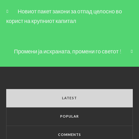
Новиот пакет закони за отпад целосно во
корист на крупниот капитал
Промени ја исхраната, промени го светот !
LATEST
POPULAR
COMMENTS