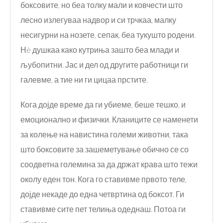
боксовите, но беа толку мали и ковчести што
лесно излегуваа надвор и си трчкаа, малку
несигурни на нозете, сепак, беа тукушто родени.
Нè душкаа како кутриња зашто беа млади и
љубопитни. Јас и дел од другите работници ги
галевме, а тие ни ги цицаа прстите.
Кога дојде време да ги убиеме, беше тешко, и
емоционално и физички. Кланиците се наменети
за колење на навистина големи животни, така
што боксовите за зашеметување обично се со
соодветна големина за да држат крава што тежи
околу еден тон. Кога го ставивме првото теле,
дојде некаде до една четвртина од боксот. Ги
ставивме сите пет телиња одеднаш. Потоа ги