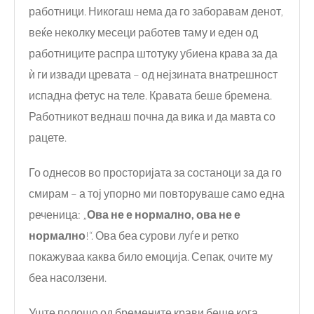
работници. Никогаш нема да го заборавам денот,
веќе неколку месеци работев таму и еден од
работниците распра штотуку убиена крава за да
ѝ ги извади цревата – од нејзината внатрешност
испадна фетус на теле. Кравата беше бремена.
Работникот веднаш почна да вика и да мавта со
рацете.
Го однесов во просторијата за состаноци за да го
смирам – а тој упорно ми повторуваше само една
реченица: „
Ова не е
нормално, ова не е
нормално
!“. Ова беа сурови луѓе и ретко
покажуваа каква било емоција. Сепак, очите му
беа насолзени.
Уште полошо од бремените крави беше кога