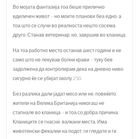
Во мојата фантазија тоа беше прилично
идиличен живот – но моите планови беа едно, а
тоа што се случи во реалноста нешто сосема
друго. Станав ветеринар, но, завршив во кланица.
На тоа работно место останав шест години и не
само што не лекував болни крави – туку бев
задолжена да контролирам дека на дневно ниво
сигурно ќе се убијат околу 250.
Без разлика дали јадат месо или не, повеќето
жители на Велика Британија никогаш не
стапнале во кланица – и тоа со добра причина.
Кланиците се гнасни, валкани места. Има
животински фекалии на подот, ги гледате и ги