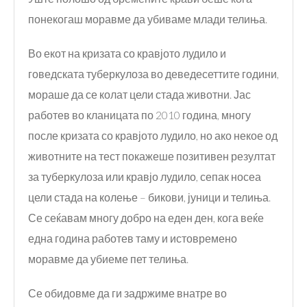
понекогаш моравме да убиваме млади телиња.
Во екот на кризата со кравјото лудило и
говедската туберкулоза во деведесеттите години,
мораше да се колат цели стада животни. Јас
работев во кланицата по 2010 година, многу
после кризата со кравјото лудило, но ако некое од
животните на тест покажеше позитивен резултат
за туберкулоза или кравјо лудило, сепак носеа
цели стада на колење – бикови, јуници и телиња.
Се сеќавам многу добро на еден ден, кога веќе
една година работев таму и истовремено
моравме да убиеме пет телиња.
Се обидовме да ги задржиме внатре во