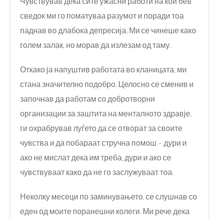
Чувствував дека сите ужасни работи на кои бев
сведок ми го поматуваа разумот и поради тоа
паднав во длабока депресија. Ми се чинеше како
голем залак, но морав да излезам од таму.
Откако ја напуштив работата во кланицата, ми
стана значително подобро. Целосно се сменив и
започнав да работам со добротворни
организации за заштита на менталното здравје,
ги охрабрував луѓето да се отворат за своите
чувства и да побараат стручна помош – дури и
ако не мислат дека им треба, дури и ако се
чувствуваат како да не го заслужуваат тоа.
Неколку месеци по заминувањето, се слушнав со
еден од моите поранешни колеги. Ми рече дека