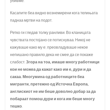
убивме.
Касапите беа видно вознемирени кога телињата
паднаа мртви на подот.
Ретко ги гледав толку ранливи. Во кланицата
чувствата постојано се потиснуваа. Никој не
кажуваше како му е; преовладуваше некое
непишано правило дека не смее да се покаже
слабост.
Згора на тоа, имаше многу работници
кои не може
а да
кажат како им е, дури и
да
сакаа. Многумина
од работници
те беа
мигранти, претежно од Источна Европа,
англиски
от не
им беше доволно добар за да
побараат помош
дури и кога им беше многу
тешко
.