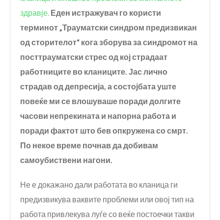
здравје
.
Еден истражувач го користи
терминот „Трауматски синдром предизвикан
од
сторителот“
кога зборува за синдромот на
посттрауматски стрес од ко
ј страдаат
работниците во кланиц
ите. Јас лично
страдав од депресија,
а состојба
та
уште
повеќе ми се влошуваше поради долгите
часови
непрекината и напорна работа
и
поради фактот што бев опкружена со смрт.
По
некое време почнав да добивам
самоубиствени нагони.
Не е докажано дали работата во кланица ги
предизвикува ваквите проблеми или овој тип на
работа привлекува луѓе со веќе постоечки такви