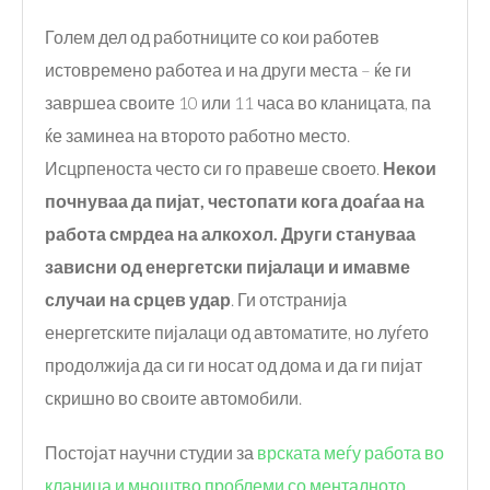
Голем дел од работниците со кои работев
истовремено работеа и на други места – ќе ги
завршеа своите 10 или 11 часа во кланицата, па
ќе заминеа на второто работно место.
Исцрпеноста често си го правеше своето.
Некои
почнуваа да пијат, честопати
кога доаѓаа на
работа
смрдеа на алкохол. Други стан
уваа
зависни од енергетски пијал
аци
и имавме
случаи на срцев удар
. Ги отстранија
енергетските пијалаци од автоматите, но луѓето
продолжија да си ги носат од дома и да ги пијат
скришно во своите автомобили.
Постојат научни студии за
врската меѓу работа во
кланица и мноштво проблеми со менталното