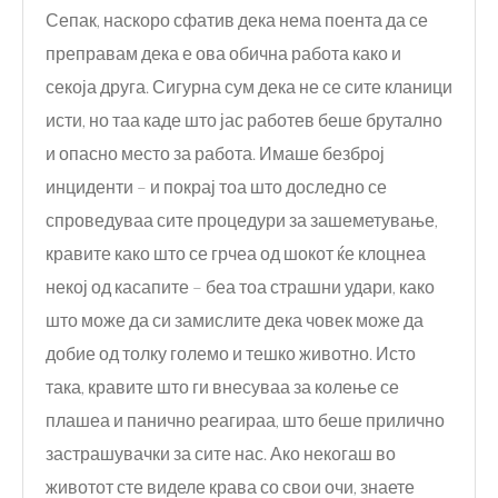
Сепак, наскоро сфатив дека нема поента да се
преправам дека е ова обична работа како и
секоја друга. Сигурна сум дека не се сите кланици
исти, но таа каде што јас работев беше брутално
и опасно место за работа. Имаше безброј
инциденти – и покрај тоа што доследно се
спроведуваа сите процедури за зашеметување,
кравите како што се грчеа од шокот ќе клоцнеа
некој од касапите – беа тоа страшни удари, како
што може да си замислите дека човек може да
добие од толку големо и тешко животно. Исто
така, кравите што ги внесуваа за колење се
плашеа и панично реагираа, што беше прилично
застрашувачки за сите нас. Ако некогаш во
животот сте виделе крава со свои очи, знаете