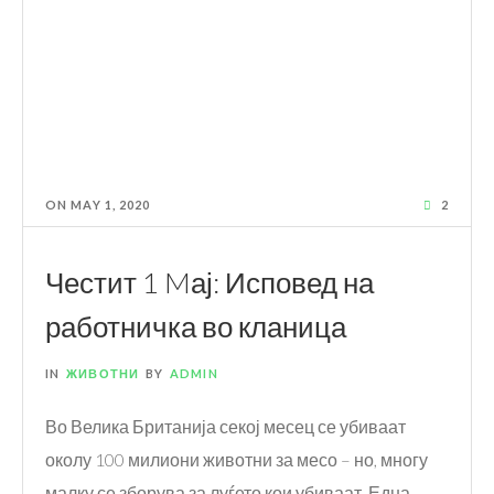
ON
MAY 1, 2020
2
Честит 1 Mај: Исповед на
работничка во кланица
IN
ЖИВОТНИ
BY
ADMIN
Во Велика Британија секој месец се убиваат
околу 100 милиони животни за месо – но, многу
малку се зборува за луѓето кои убиваат. Една