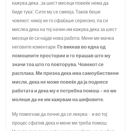
кажува дека „за шест месеци повеќе нема да
биде тука“. Сите му се смееја. Таков беше
човекот, никој не го сфаќаше сериозно, па си
мислеа дека на тој начин им кажува дека за шест
месеци ќе си најде нова работа. Мене ме мачеа
неговите коментари.
Го викнав во една од
помошните простории и го прашав
што
му
значи тоа што го повторува. Човекот се
расплака.
Ми призна дека
има самоубиствени
мисли, дека
не
може повеќе да ја поднесе
работата и дека му е потребна помош – но ме
молеше да не им кажувам на шефовите.
Му помогнав да почне да се лекува – и во тој
процес сфатив дека и мене ми треба помош.