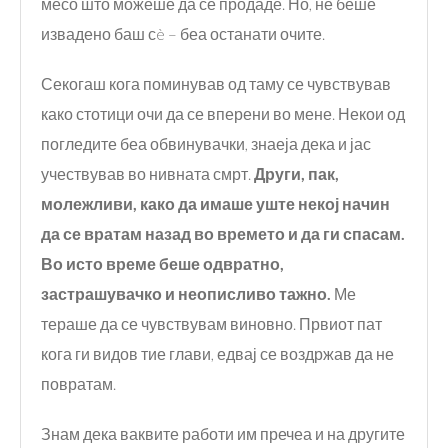
месо што можеше да се продаде. Но, не беше
извадено баш сè – беа останати очите.
Секогаш кога поминував од таму се чувствував
како стотици очи да се вперени во мене. Некои од
погледите беа обвинувачки, знаеја дека и јас
учествував во нивната смрт.
Други
, пак,
молежливи,
како да има
ше уште некој начин
да се вратам
назад во време
то и да ги спасам.
Во исто време беше одвратно,
застрашувачко и
неописливо тажно.
Ме
тераше да се чувствувам виновно. Првиот пат
кога ги видов тие глави, едвај се воздржав да не
повратам.
Знам дека ваквите работи им пречеа и на другите