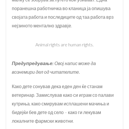
поранешна работничка во кланица ја опишува
својата работа и последиците од таа работа врз
нејзиното ментално здравје.
Animal rights are human rights.
Предупредување:
Ов
ој напис може да
вознемири дел од читателите.
Како дете сонував дека еден ден ќе станам
ветеринар. Замислував како си играм со палави
кутриња, како смирувам исплашени мачиња и
бидејќи бев дете од село – како ги лекувам
локалните фармски животни.