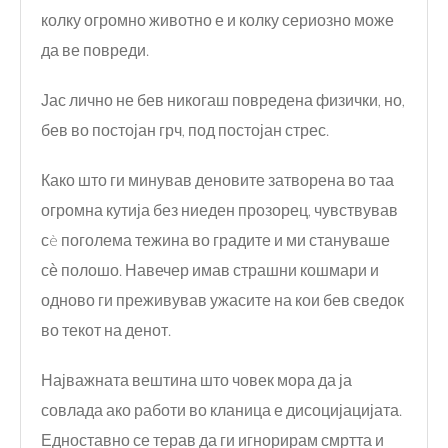
колку огромно животно е и колку сериозно може
да ве повреди.
Јас лично не бев никогаш повредена физички, но,
бев во постојан грч, под постојан стрес.
Како што ги минував деновите затворена во таа
огромна кутија без ниеден прозорец, чувствував
сè поголема тежина во градите и ми стануваше
сѐ полошо. Навечер имав страшни кошмари и
одново ги преживував ужасите на кои бев сведок
во текот на денот.
Најважната вештина што човек мора да ја
совлада ако работи во кланица е дисоцијацијата.
Едноставно се терав да ги игнорирам смртта и