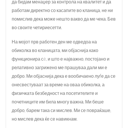
да бидам менаџер за контрола на квалитет и да
работам директно со касапите во кланица, не ни
помислив дека може нешто вакво да ме чека. Бев
во своите четириесетти.
На мојот прв работен ден ме одведоа на
обиколка во кланицата, ми објаснија како
функционира сè, и што е најважно, постојано и
релативно загрижено ме прашуваа дали ми е
добро. Ми објаснија дека е вообичаено луѓе да се
онесвестуваат за време на оваа обиколка, а
физичката безбедност на посетителите и
почетниците им била многу важна. Ми беше
добро, барем така си мислев. Ми се повраќаше,
но мислев дека ќе се навикнам.