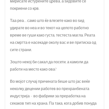
мирисате истурените црева, а ѕидовите се
покриени со крв.
Таа реа… само што ќе влезете како во ѕид
удирате во неа и во текот на целото работно
време ве гуши како густа, тестеста магла. Реата
на смртта е насекаде околу вас и ве притиска од
сите страни.
Зошто некој би сакал да посети, а камоли да
работи на место како ова?
Во мојот случај причината беше што јас веќе
неколку децении работев во прехранбената
индустрија – во фабрики за преработка на
секаков тип на храна. Па така, кога добив понуда