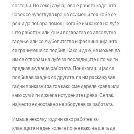
состојби. Во секој случај, ова е работа каде што
човек се чувствува крајно осамен и тешко ќе се
реши да побара помош. Кога ќе им кажев на луѓе
што работам или ќе ми возвратеа со апсолутно
гадење или со љубопитство и фасцинација што
се граничеше со подбив. Како и да е, не можев да
им се отворам на луѓе за последиците што ми ги
предизвикуваше работата. Понекогаш и јас се
подбивав заедно со другите, па им раскажував
гадни приказни за тоа како сме дереле крава или
како сум ѝ ги држела истурените црева. Сепак,
најчесто едноставно не зборував за работата.
Имаше неколку години како работев во
кланицата и еден колега почна како на шега да