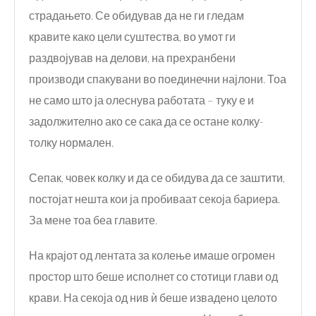
страдањето. Се обидував да не ги гледам
кравите како цели суштества, во умот ги
раздвојував на делови, на прехранбени
производи спакувани во поединечни најлони. Тоа
не само што ја олеснува работата – туку е и
задолжително ако се сака да се остане колку-
толку нормален.
Сепак, човек колку и да се обидува да се заштити,
постојат нешта кои ја пробиваат секоја бариера.
За мене тоа беа главите.
На крајот од лентата за колење имаше огромен
простор што беше исполнет со стотици глави од
крави. На секоја од нив ѝ беше извадено целото